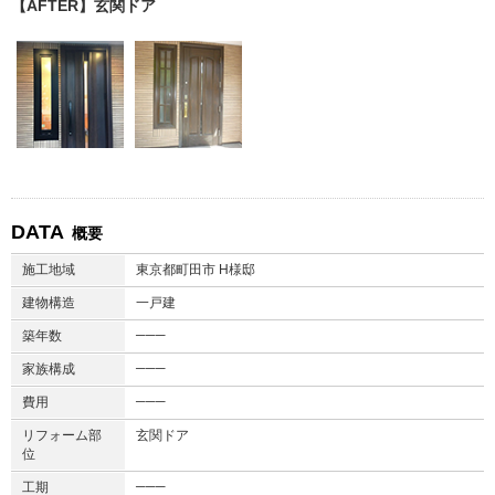
【AFTER】玄関ドア
DATA
概要
施工地域
東京都町田市 H様邸
建物構造
一戸建
───
築年数
───
家族構成
───
費用
リフォーム部
玄関ドア
位
───
工期