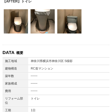
【AFTER】トイレ
DATA
概要
施工地域
神奈川県横浜市神奈川区 S様邸
建物構造
RC造マンション
───
築年数
───
家族構成
───
費用
リフォーム部
トイレ
位
工期
1日