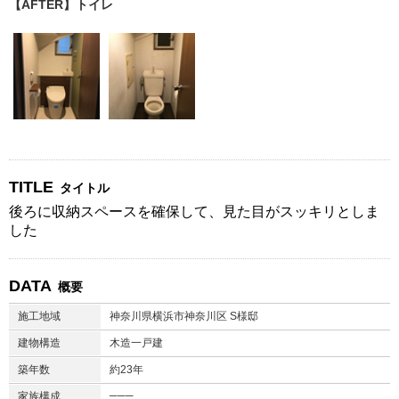
【AFTER】トイレ
TITLE
タイトル
後ろに収納スペースを確保して、見た目がスッキリとしま
した
DATA
概要
施工地域
神奈川県横浜市神奈川区 S様邸
建物構造
木造一戸建
築年数
約23年
───
家族構成